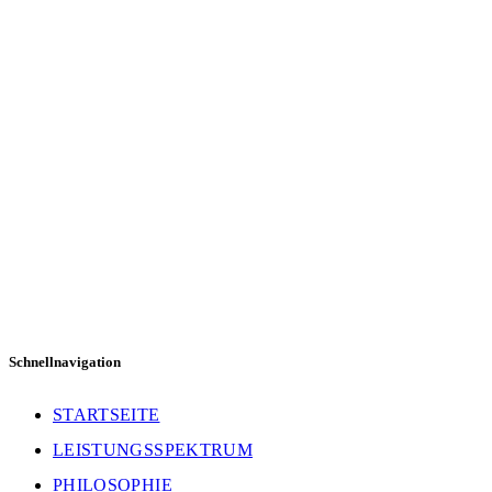
Ralf Weber Elektrotechnik GmbH
Basler Straße 126
79540 Lörrach
Deutschland
Tel:
+ 49 (0) 7621 165122
Fax
:
+ 49 (0) 7621 165123
Email:
info@ralf-weber.de
Schnellnavigation
STARTSEITE
LEISTUNGSSPEKTRUM
PHILOSOPHIE